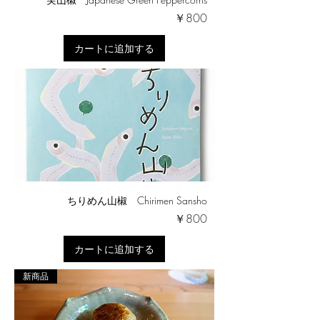
価格
￥800
カートに追加する
ちりめん山椒 Chirimen Sansho
価格
￥800
カートに追加する
新商品