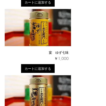
カートに追加する
宴 ゆず七味
価格
￥1,000
カートに追加する