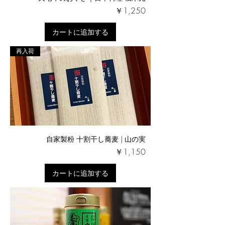
価格
￥1,250
カートに追加する
再入荷
自家製粉 十割干し蕎麦 | 山の実
価格
￥1,150
カートに追加する