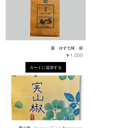
宴 ゆず七味 袋
価格
￥1,000
カートに追加する
実山椒 Japanese Green Peppercorns