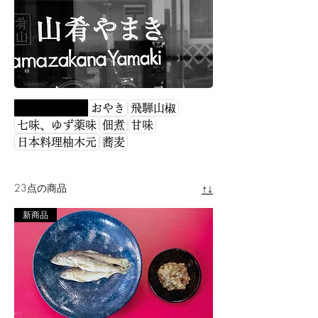
左衛門〉の七味は、 自ら育てた在来唐辛子
と山椒を用い 香りと奥行きに満ちた一本。
奥飛騨の清らかな風土が育んだ山椒も、 料
理に静かな華を添えます。 どの商品も、 土
地と人の想いが静かに息づいています。 旅
の余韻を、おすそわけするように。 ご自宅
でも、記憶に残るひとときをお楽しみくださ
すべての商品
おやき
飛騨山椒
い。
七味、ゆず薬味
佃煮
甘味
日本料理柚木元
蕎麦
23点の商品
↑↓
新商品