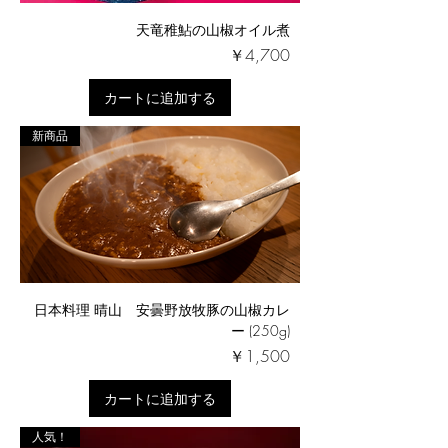
天竜稚鮎の山椒オイル煮
価格
￥4,700
カートに追加する
新商品
日本料理 晴山 安曇野放牧豚の山椒カレ
ー (250g)
価格
￥1,500
カートに追加する
人気！