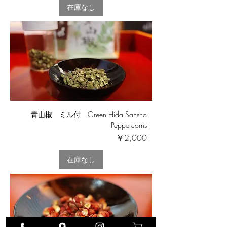
在庫なし
青山椒 ミル付 Green Hida Sansho
Peppercorns
価格
￥2,000
在庫なし