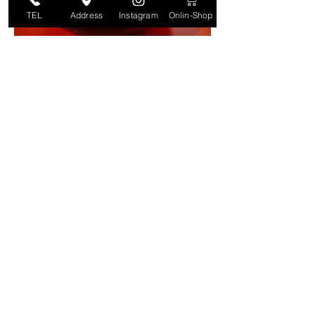
TEL
Address
Instagram
Onlin-Shop
赤山椒 Red Hida Sansho Peppercorns
価格
￥1,050
在庫なし
人気！
赤山椒 ミル付 Red Hida Sansho
Peppercorns
価格
￥2,000