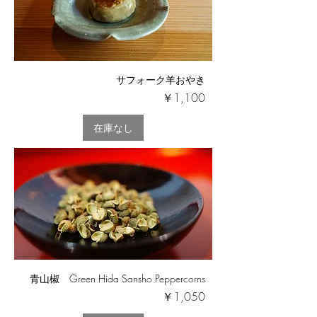
サフォーク羊おやき
価格
￥1,100
在庫なし
青山椒 Green Hida Sansho Peppercorns
価格
￥1,050