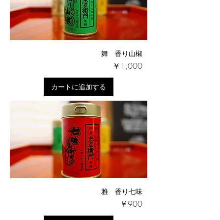
舞 香り山椒
価格
￥1,000
カートに追加する
雅 香り七味
価格
￥900