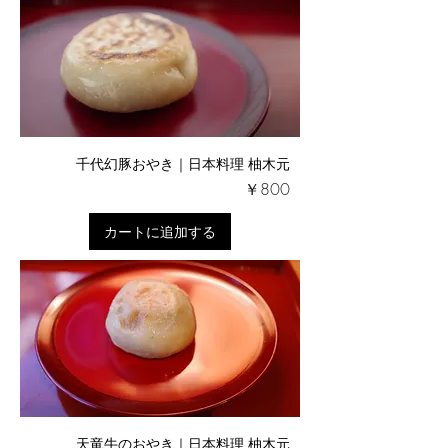
千代幻豚おやき｜日本料理 柚木元
価格
￥800
カートに追加する
天竜牛のおやき｜日本料理 柚木元