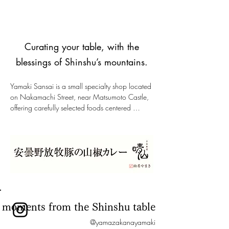
自分へのご褒美や大切な方への贈り物として
選ばれてきた、プレミアム仕立てのおやき。

食の輪郭を凛と引き締める香り高い七味、山
や里の恵みを生かした滋味深い佃煮。

Curating your table, with the
ほのかな香りとともに、穏やかな風味が広が
る蕎麦と、素朴さの中に品を感じる甘味も取
blessings of Shinshu’s mountains.
り揃えています。

Yamaki Sansai is a small specialty shop located 
松本の空気を映した食の余韻を、そのまま持
on Nakamachi Street, near Matsumoto Castle, 
ち帰っていただけるよう、一つひとつに目を
offering carefully selected foods centered 
配っています。

around ingredients from the Shinshu region.

オンラインショップでも、山肴やまきのお土
Our selection is made for both memorable 
産をお楽しみください。
souvenirs from Matsumoto and for moments that 
quietly enrich everyday meals.

At the heart of our offerings are premium oyaki, 
long chosen as gifts for loved ones or as a 
personal indulgence.

Fragrant shichimi that sharpens the character of 
 moments from the Shinshu table
a dish, simmered foods that reflect the blessings 
@yamazakanayamaki
of mountain and countryside,
