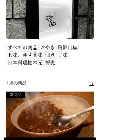
く評価されています。 このカテゴリーで
は、料理人・山本晴彦氏の哲学と技を受け継
ぎ、 信州で出会った素材をもとに仕立てら
れた特別な品々をご紹介します。 山肴やま
きが大切にする“Meet the 信州”の考え方のも
と、 土地と料理人、そして食卓をつなぐ一
皿をお届けします。
すべての商品
おやき
飛騨山椒
七味、ゆず薬味
佃煮
甘味
日本料理柚木元
蕎麦
1点の商品
↑↓
新商品